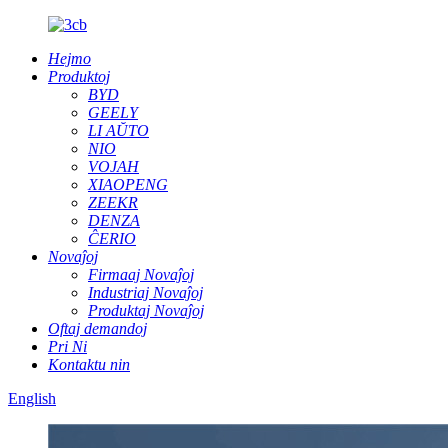
Hejmo
Produktoj
BYD
GEELY
LI AŬTO
NIO
VOJAH
XIAOPENG
ZEEKR
DENZA
ĈERIO
Novaĵoj
Firmaaj Novaĵoj
Industriaj Novaĵoj
Produktaj Novaĵoj
Oftaj demandoj
Pri Ni
Kontaktu nin
English