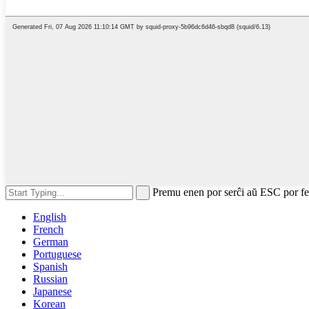
Premu enen por serĉi aŭ ESC por f
English
French
German
Portuguese
Spanish
Russian
Japanese
Korean