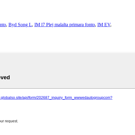
nto
,
Byd Song L
,
IM l7 Plej malalta primara fonto
,
IM EV
,