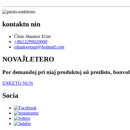
kontaktu nin
Ĉinio Shaanxi Xi'an
+8613299020000
edautogroup@hotmail.com
NOVAĴLETERO
Por demandoj pri niaj produktoj aŭ prezlisto, bonvolu
ENKETO NUN
Socia