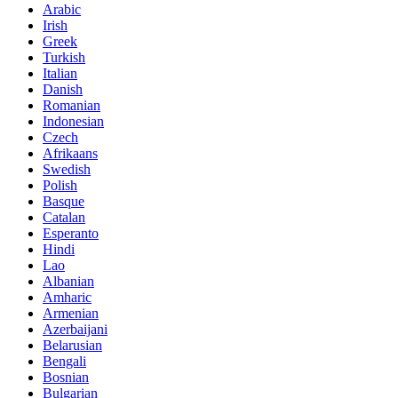
Arabic
Irish
Greek
Turkish
Italian
Danish
Romanian
Indonesian
Czech
Afrikaans
Swedish
Polish
Basque
Catalan
Esperanto
Hindi
Lao
Albanian
Amharic
Armenian
Azerbaijani
Belarusian
Bengali
Bosnian
Bulgarian