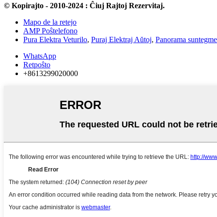
© Kopirajto - 2010-2024 : Ĉiuj Rajtoj Rezervitaj.
Mapo de la retejo
AMP Poŝtelefono
Pura Elektra Veturilo
,
Puraj Elektraj Aŭtoj
,
Panorama suntegme
WhatsApp
Retpoŝto
+8613299020000